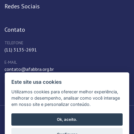
Redes Sociais
Contato
TELEFONE
(11) 3135-2691
E-MAIL
contato@afabbra.org.br
Este site usa cookies
ENDEREÇO
Rua Funchal, 538 - Vila Olímpia, São Paulo, SP, 04551-060,
Utilizamos cookies para oferecer melhor experiência,
Brasil
melhorar o desempenho, analisar como você interage
em nosso site e personalizar conteúdo.
© 2024-2026. AFABBRA - ASSOCIAÇÃO DOS FABRICANTES DE BEBIDAS DO
Ok, aceito.
BRASIL. Todos os Direitos Reservados.