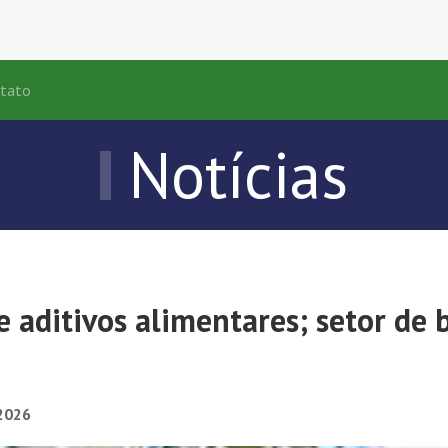
tato
Notícias
re aditivos alimentares; setor d
2026