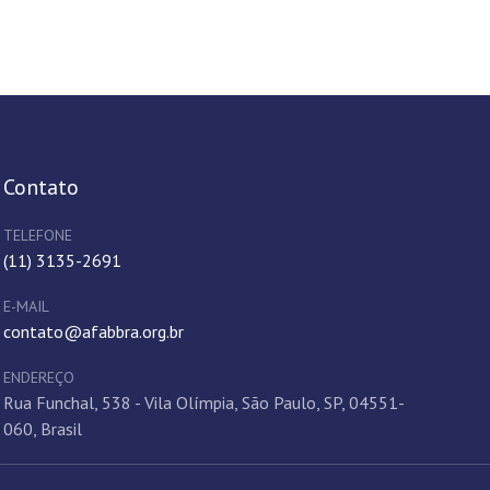
Contato
TELEFONE
(11) 3135-2691
E-MAIL
contato@afabbra.org.br
ENDEREÇO
Rua Funchal, 538 - Vila Olímpia, São Paulo, SP, 04551-
060, Brasil