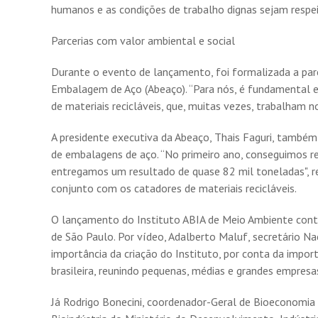
humanos e as condições de trabalho dignas sejam respeit
Parcerias com valor ambiental e social
Durante o evento de lançamento, foi formalizada a parc
Embalagem de Aço (Abeaço). “Para nós, é fundamental e
de materiais recicláveis, que, muitas vezes, trabalham 
A presidente executiva da Abeaço, Thais Faguri, também
de embalagens de aço. “No primeiro ano, conseguimos rev
entregamos um resultado de quase 82 mil toneladas", re
conjunto com os catadores de materiais recicláveis.
O lançamento do Instituto ABIA de Meio Ambiente cont
de São Paulo. Por vídeo, Adalberto Maluf, secretário N
importância da criação do Instituto, por conta da impor
brasileira, reunindo pequenas, médias e grandes empres
Já Rodrigo Bonecini, coordenador-Geral de Bioeconomi