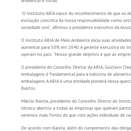
ambiental e social.
“O Instituto ABIA nasce do reconhecimento de que os de
evolução concreta da nossa responsabilidade como setor
sociedade civil”, afirmou o presidente executivo da Asso
O Instituto ABIA de Meio Ambiente inicia suas atividad
aumentar para 50% em 2040. A gerente executiva do Inst
operam no país. “Nosso grande objetivo é que as empres
O presidente do Conselho Diretor da ABIA, Gustavo Chiar
embalagens é fundamental para a indústria de alimentos
embalagens. A ABIA é uma entidade pioneira nessa questã
Bastos.
Márcio Barela, presidente do Conselho Diretor do Instit
técnico abertos a todas as empresas que queiram partic
seremos mais fortes do que com ações individuais de ca
De acordo com Barela, além do cumprimento das obrigaçõ