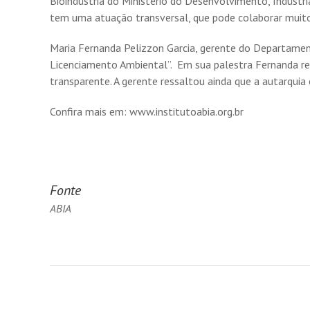
Bioindústria do Ministério do Desenvolvimento, Indústria
tem uma atuação transversal, que pode colaborar muit
Maria Fernanda Pelizzon Garcia, gerente do Departame
Licenciamento Ambiental”. Em sua palestra Fernanda r
transparente. A gerente ressaltou ainda que a auta
Confira mais em: www.institutoabia.org.br
Fonte
ABIA