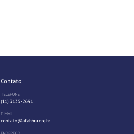
Contato
TELEFONE
(11) 3135-2691
E-MAIL
contato@afabbra.org.br
ENDEREÇO