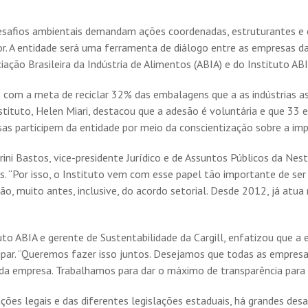
safios ambientais demandam ações coordenadas, estruturantes e ef
. A entidade será uma ferramenta de diálogo entre as empresas da
ciação Brasileira da Indústria de Alimentos (ABIA) e do Instituto A
es com a meta de reciclar 32% das embalagens que a as indústrias 
ituto, Helen Miari, destacou que a adesão é voluntária e que 33 e
as participem da entidade por meio da conscientização sobre a impo
ini Bastos, vice-presidente Jurídico e de Assuntos Públicos da Nest
. “Por isso, o Instituto vem com esse papel tão importante de ser
o, muito antes, inclusive, do acordo setorial. Desde 2012, já atu
uto ABIA e gerente de Sustentabilidade da Cargill, enfatizou que 
ipar. “Queremos fazer isso juntos. Desejamos que todas as empresas
da empresa. Trabalhamos para dar o máximo de transparência para 
es legais e das diferentes legislações estaduais, há grandes desa