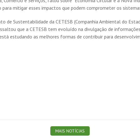
, Comércio e Serviços, falou sobre “Economia Circular e a Nova Indús
o para mitigar esses impactos que podem comprometer os sistemas
nto de Sustentabilidade da CETESB (Companhia Ambiental do Estado
essaltou que a CETESB tem evoluído na divulgação de informações
rquia está estudando as melhores formas de contribuir para d
MAIS NOTÍCIAS