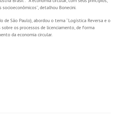
tria Brasil”. “A economia circular, com seus princípios,
 socioeconômicos”, detalhou Bonecini.
 de São Paulo), abordou o tema “Logística Reversa e o
 sobre os processos de licenciamento, de forma
esenvolvimento da economia circular.