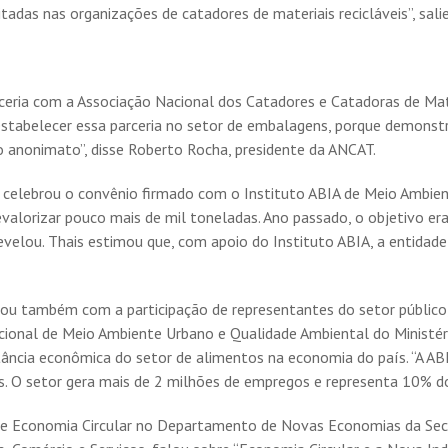
adas nas organizações de catadores de materiais recicláveis”, sali
eria com a Associação Nacional dos Catadores e Catadoras de Mater
stabelecer essa parceria no setor de embalagens, porque demonst
no anonimato”, disse Roberto Rocha, presidente da ANCAT.
 celebrou o convênio firmado com o Instituto ABIA de Meio Ambien
alorizar pouco mais de mil toneladas. Ano passado, o objetivo era
velou. Thais estimou que, com apoio do Instituto ABIA, a entidad
ou também com a participação de representantes do setor público,
acional de Meio Ambiente Urbano e Qualidade Ambiental do Ministé
tância econômica do setor de alimentos na economia do país. “A AB
as. O setor gera mais de 2 milhões de empregos e representa 10% 
a e Economia Circular no Departamento de Novas Economias da Sec